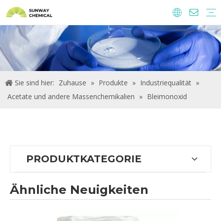
Agrochemie
Lebensmittelzutaten und Zusatzstoffe
Futtermittelzusatzstoffe
Wasseraufbereitungs-Chemikalien.
Sie sind hier:
Zuhause
»
Produkte
»
Industriequalität
»
Acetate und andere Massenchemikalien
»
Bleimonoxid
PRODUKTKATEGORIE
Ähnliche Neuigkeiten