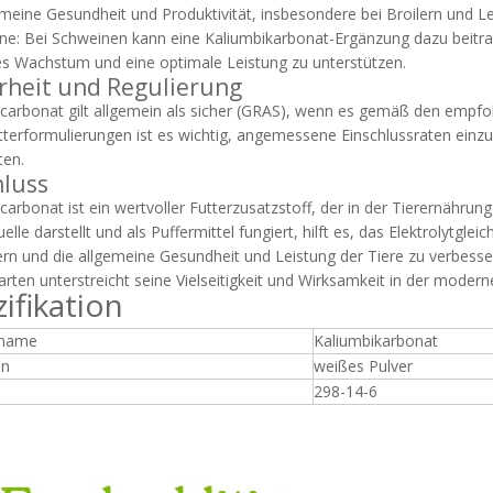
emeine Gesundheit und Produktivität, insbesondere bei Broilern und 
ne: Bei Schweinen kann eine Kaliumbikarbonat-Ergänzung dazu beitra
s Wachstum und eine optimale Leistung zu unterstützen.
rheit und Regulierung
carbonat gilt allgemein als sicher (GRAS), wenn es gemäß den empfoh
utterformulierungen ist es wichtig, angemessene Einschlussraten einz
ten.
luss
carbonat ist ein wertvoller Futterzusatzstoff, der in der Tierernährung
elle darstellt und als Puffermittel fungiert, hilft es, das Elektrolytgle
rn und die allgemeine Gesundheit und Leistung der Tiere zu verbesser
arten unterstreicht seine Vielseitigkeit und Wirksamkeit in der moder
ifikation
tname
Kaliumbikarbonat
en
weißes Pulver
298-14-6