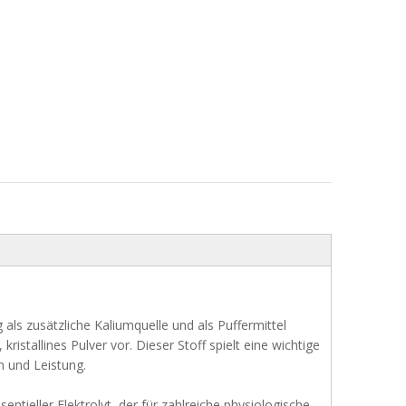
g als zusätzliche Kaliumquelle und als Puffermittel
ristallines Pulver vor. Dieser Stoff spielt eine wichtige
m und Leistung.
entieller Elektrolyt, der für zahlreiche physiologische