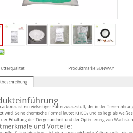
Futterqualität
Produktmarke:
SUNWAY
tbeschreibung
dukteinführung
carbonat ist ein vielseitiger Futterzusatzstoff, der in der Tierernährun
zt wird. Seine chemische Formel lautet KHCO₃ und es liegt als weißes, k
i der Erhaltung der Tiergesundheit und der Optimierung von Wachstu
tmerkmale und Vorteile:
mquelle: Kaliumbicarbonat ist eine ausgezeichnete Kaliumquelle, ein ess