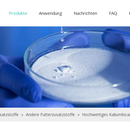
Produkte
Anwendung
Nachrichten
FAQ
Lebensmittelzutaten und Zusatzstoffe
Futtermittelzusatzstoffe
Wasseraufbere
satzstoffe
»
Andere Futterzusatzstoffe
»
Hochwertiges Kaliumbicarb