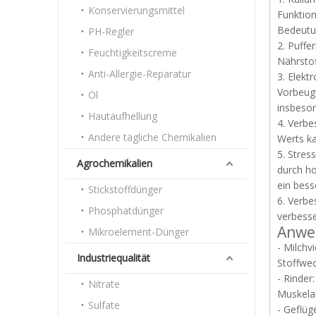
Konservierungsmittel
Funktion
Bedeutun
PH-Regler
2. Puffe
Feuchtigkeitscreme
Nährsto
Anti-Allergie-Reparatur
3. Elekt
Vorbeug
Öl
insbeson
Hautaufhellung
4. Verbe
Andere tägliche Chemikalien
Werts ka
5. Stres
Agrochemikalien
durch ho
ein bess
Stickstoffdünger
6. Verbe
Phosphatdünger
verbesse
Anwe
Mikroelement-Dünger
- Milchv
Industriequalität
Stoffwec
- Rinder
Nitrate
Muskelau
Sulfate
- Geflüg