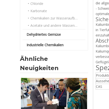
die allg
Chloride
- Schwei
Karbonate
optimale
Chemikalien zur Wasseraufbereitung
Siche
Kaliumbi
Acetate und andere Massenchemikalien
in Tierf
Dehydriertes Gemüse
einzuhal
Absch
Industrielle Chemikalien
Kaliumbi
Kaliumqu
verbesse
Ähnliche
Geflügel
Spez
Neuigkeiten
Produk
Ausseh
CAS