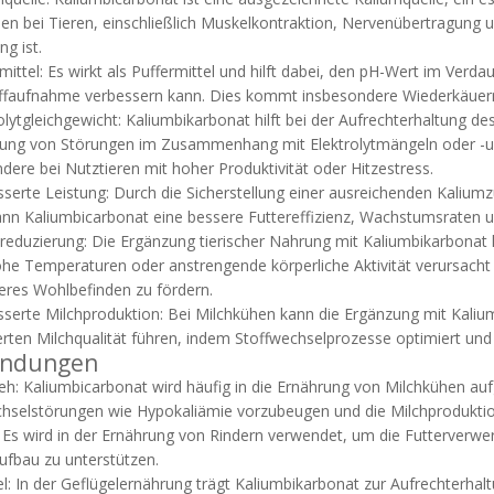
en bei Tieren, einschließlich Muskelkontraktion, Nervenübertragung u
g ist.
rmittel: Es wirkt als Puffermittel und hilft dabei, den pH-Wert im Ve
ffaufnahme verbessern kann. Dies kommt insbesondere Wiederkäuern
rolytgleichgewicht: Kaliumbikarbonat hilft bei der Aufrechterhaltung des
ung von Störungen im Zusammenhang mit Elektrolytmängeln oder -un
dere bei Nutztieren mit hoher Produktivität oder Hitzestress.
sserte Leistung: Durch die Sicherstellung einer ausreichenden Kalium
nn Kaliumbicarbonat eine bessere Futtereffizienz, Wachstumsraten u
sreduzierung: Die Ergänzung tierischer Nahrung mit Kaliumbikarbonat
he Temperaturen oder anstrengende körperliche Aktivität verursacht 
eres Wohlbefinden zu fördern.
sserte Milchproduktion: Bei Milchkühen kann die Ergänzung mit Kaliu
rten Milchqualität führen, indem Stoffwechselprozesse optimiert und 
ndungen
ieh: Kaliumbicarbonat wird häufig in die Ernährung von Milchkühen a
hselstörungen wie Hypokaliämie vorzubeugen und die Milchproduktion
: Es wird in der Ernährung von Rindern verwendet, um die Futterverw
fbau zu unterstützen.
el: In der Geflügelernährung trägt Kaliumbikarbonat zur Aufrechterhalt