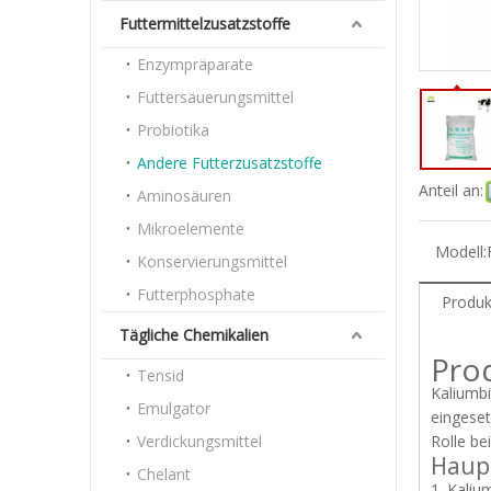
Futtermittelzusatzstoffe
Enzympräparate
Futtersäuerungsmittel
Probiotika
Andere Futterzusatzstoffe
Anteil an:
Aminosäuren
Mikroelemente
Modell:
Konservierungsmittel
Futterphosphate
Produk
Tägliche Chemikalien
Pro
Tensid
Kaliumbi
Emulgator
eingeset
Verdickungsmittel
Rolle be
Haup
Chelant
1. Kaliu