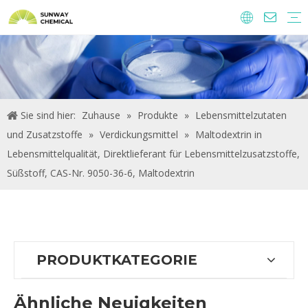
Agrochemie
Lebensmittelzutaten und Zusatzstoffe
Futtermittelzusatzstoffe
Wasseraufbereitungs-Chemikalien.
Sie sind hier:
Zuhause
»
Produkte
»
Lebensmittelzutaten
und Zusatzstoffe
»
Verdickungsmittel
»
Maltodextrin in
Lebensmittelqualität, Direktlieferant für Lebensmittelzusatzstoffe,
Süßstoff, CAS-Nr. 9050-36-6, Maltodextrin
PRODUKTKATEGORIE
Ähnliche Neuigkeiten