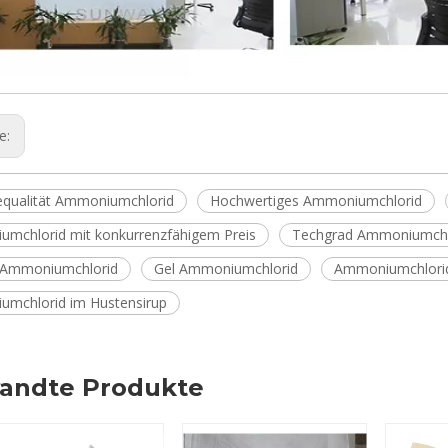
ge:
iequalität Ammoniumchlorid
Hochwertiges Ammoniumchlorid
mchlorid mit konkurrenzfähigem Preis
Techgrad Ammoniumchl
 Ammoniumchlorid
Gel Ammoniumchlorid
Ammoniumchlorid-
mchlorid im Hustensirup
andte Produkte