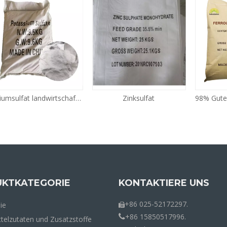
Zinksulfat
98% Guter Preis MIN MINHEI
KTKATEGORIE
KONTAKTIERE UNS
+86 025-52172297.
ie

+86 15850517996.

telzutaten und Zusatzstoffe