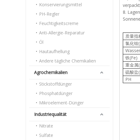
Konservierungsmittel
verpackt
8. Lager
PH-Regler
Sonnenei
Feuchtigkeitscreme
Anti-Allergie-Reparatur
质量指
Öl
氯化铵(N
Wasser
Hautaufhellung
铁(Fe)
Andere tägliche Chemikalien
重金属(
硫酸盐(
Agrochemikalien
PH
Stickstoffdünger
Phosphatdünger
Mikroelement-Dünger
Industriequalität
Nitrate
Sulfate