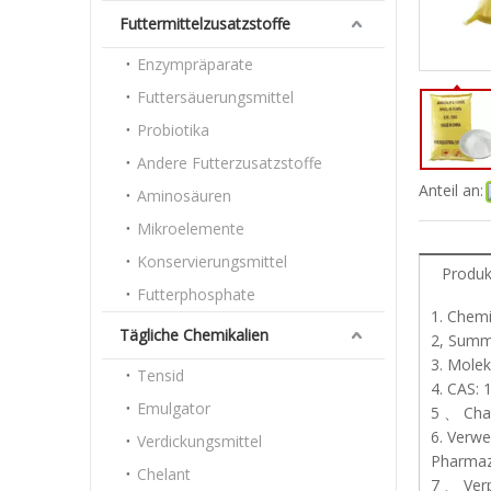
Futtermittelzusatzstoffe
Enzympräparate
Futtersäuerungsmittel
Probiotika
Andere Futterzusatzstoffe
Anteil an:
Aminosäuren
Mikroelemente
Konservierungsmittel
Produk
Futterphosphate
1. Chem
Tägliche Chemikalien
2, Sum
3. Molek
Tensid
4. CAS: 
Emulgator
5 、 Char
6. Verwe
Verdickungsmittel
Pharmaz
Chelant
7 、 Verp