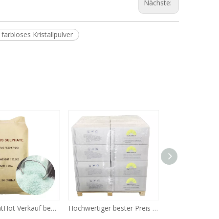
Nächste:
farbloses Kristallpulver
Hochwertiger bester Preis Konservierungsmittel Kaliumsorbat Lebensmittelzusatzstoffe Kaliumsorbat 590-00-1
Lebensmittelzusatzstoff ca. 126-96-5 aus konservierendem Natriumdiacetat-Pulver in Lebensmittelqualität