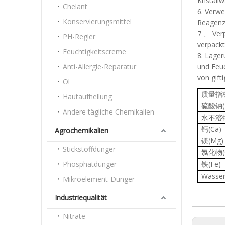
Kristall
Chelant
6. Verwe
Konservierungsmittel
Reagenz
7 、 Verp
PH-Regler
verpackt
Feuchtigkeitscreme
8. Lager
Anti-Allergie-Reparatur
und Feuc
von gift
Öl
质量指
Hautaufhellung
硫酸钠
Andere tägliche Chemikalien
水
钙
Agrochemikalien
镁
Stickstoffdünger
氯化
Phosphatdünger
铁
Was
Mikroelement-Dünger
Industriequalität
Nitrate