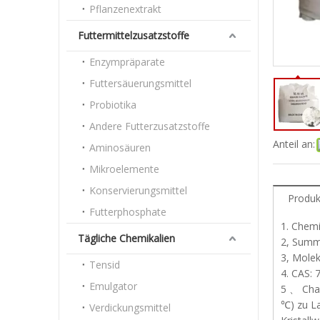
Pflanzenextrakt
Futtermittelzusatzstoffe
Enzympräparate
Futtersäuerungsmittel
Probiotika
Andere Futterzusatzstoffe
Anteil an:
Aminosäuren
Mikroelemente
Konservierungsmittel
Produk
Futterphosphate
1. Chem
Tägliche Chemikalien
2, Summ
3, Molek
Tensid
4. CAS: 
Emulgator
5 、 Char
℃) zu La
Verdickungsmittel