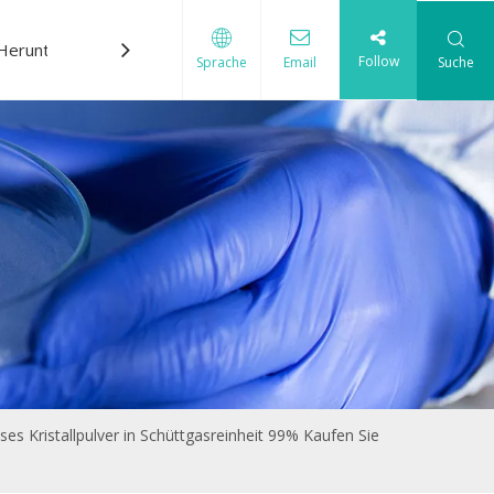
Herunterladen
Kontaktiere uns
Follow
Suche
Sprache
Email
itungs-Chemikalien.
ses Kristallpulver in Schüttgasreinheit 99% Kaufen Sie