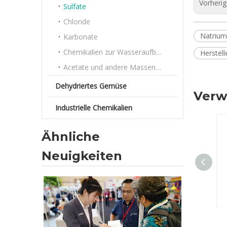
Vorheri
Sulfate
Chloride
Natrium
Karbonate
Chemikalien zur Wasseraufbereitung
Herstell
Acetate und andere Massenchemikalien
Dehydriertes Gemüse
Verw
Industrielle Chemikalien
Ähnliche
Neuigkeiten
Natriumcarbonat