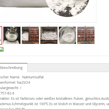
tbeschreibung
ischer Name: Natriumsulfat
enformel: Na2SO4
ulargewicht: /
7757-82-6
akter: Es ist farbloses oder weißes kristallines Pulver, geruchlos.Au
ckmus.Schmelzpunkt ist 100℃.Es ist löslich in Wasser und Glycerin, unlö