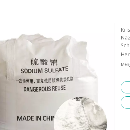
Kri
Na2
Sch
Her
Meng