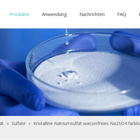
Produkte
Anwendung
Nachrichten
FAQ
Lebensmittelzutaten und Zusatzstoffe
Futtermittelzusatzstoffe
Wasseraufbere
ät
»
Sulfate
»
Kristalline Natriumsulfat wasserfreies Na2SO4 farblo