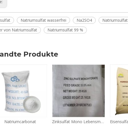
ge:
sulfat
Natriumsulfat wasserfrei
Na2SO4
Natriumsulfat 
er von Natriumsulfat
Natriumsulfat 99 %
andte Produkte
Zinksulfat Mono Lebensmittelqualität Netto 25kg/Beutel 33%-35% Pulverdünger Hersteller Futterqualität
EisensulfatHot Verkauf beste Qualität Wasserbehandlung günstigen Preis hohe Reinheit 94% Inhalt Eisensulfat Heptahydrat FeSO4.7H2O CAS 7782-63-0