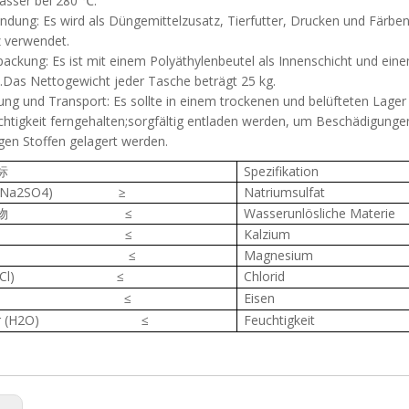
wasser bei 280 ℃.
ndung: Es wird als Düngemittelzusatz, Tierfutter, Drucken und Färben
 verwendet.
ackung: Es ist mit einem Polyäthylenbeutel als Innenschicht und ein
.Das Nettogewicht jeder Tasche beträgt 25 kg.
ung und Transport: Es sollte in einem trockenen und belüfteten Lag
htigkeit ferngehalten;sorgfältig entladen werden, um Beschädigunge
igen Stoffen gelagert werden.
标
Spezifikation
(Na2SO4) ≥
Natriumsulfat
不溶物 ≤
Wasserunlösliche Materie
(Ca) ≤
Kalzium
(Mg) ≤
Magnesium
物(Cl) ≤
Chlorid
(Fe) ≤
Eisen
ser (H2O) ≤
Feuchtigkeit