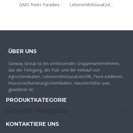
GMO-freies Paradieskörner-Aframomum-Melegueta-Extrakt-Pulver. Paradieskörner-Samenextrakt
Lebensmittelzusatzstoffe Bester Preis 98 % Polydextrose-Pulver 68424-04-4
Großhandelspreis für Ergothionein in kosmetischer Qualität, L-Ergothionein Erythrothionein
ÜBER UNS
Sunway Group ist ein umfassendes Gruppenunternehmen,
das der Fertigung, der FuE- und der Verkauf von
Agrochemikalien, Lebensmittelzusatzstoffe, Feed-Additiven,
Wasseraufbereitungschemikalien, Haustierfutter usw.
gewidmet ist.
PRODUKTKATEGORIE
Schnelle Navigation
KONTAKTIERE UNS