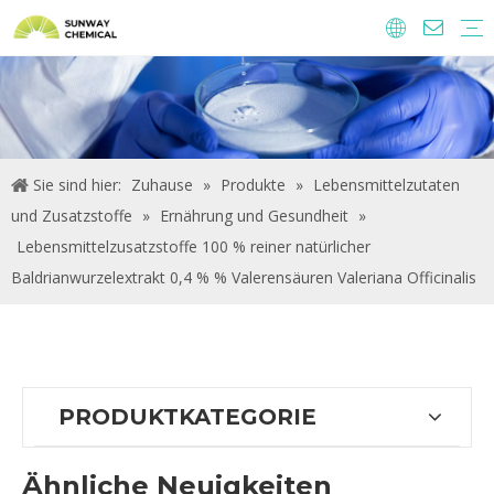
Agrochemie
Lebensmittelzutaten und Zusatzstoffe
Futtermittelzusatzstoffe
Wasseraufbereitungs-Chemikalien.
Sie sind hier:
Zuhause
»
Produkte
»
Lebensmittelzutaten
und Zusatzstoffe
»
Ernährung und Gesundheit
»
Lebensmittelzusatzstoffe 100 % reiner natürlicher
Baldrianwurzelextrakt 0,4 % % Valerensäuren Valeriana Officinalis
PRODUKTKATEGORIE
Ähnliche Neuigkeiten