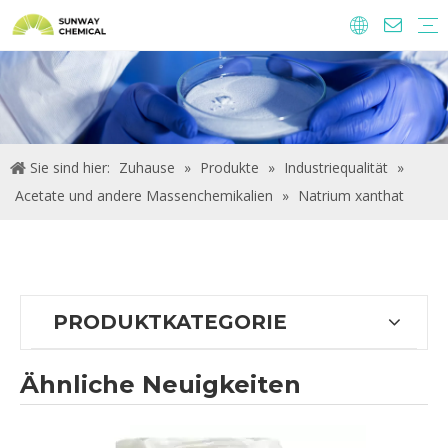
Agrochemie
Lebensmittelzutaten und Zusatzstoffe
Futtermittelzusatzstoffe
Wasseraufbereitungs-Chemikalien.
Sie sind hier:
Zuhause
»
Produkte
»
Industriequalität
»
Acetate und andere Massenchemikalien
»
Natrium xanthat
PRODUKTKATEGORIE
Ähnliche Neuigkeiten