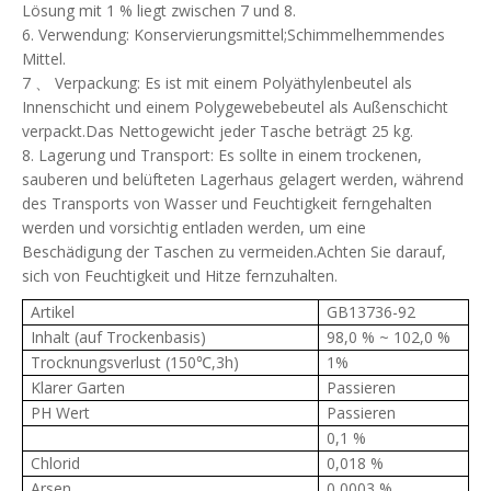
Lösung mit 1 % liegt zwischen 7 und 8.
6. Verwendung: Konservierungsmittel;Schimmelhemmendes
Mittel.
7 、 Verpackung: Es ist mit einem Polyäthylenbeutel als
Innenschicht und einem Polygewebebeutel als Außenschicht
verpackt.Das Nettogewicht jeder Tasche beträgt 25 kg.
8. Lagerung und Transport: Es sollte in einem trockenen,
sauberen und belüfteten Lagerhaus gelagert werden, während
des Transports von Wasser und Feuchtigkeit ferngehalten
werden und vorsichtig entladen werden, um eine
Beschädigung der Taschen zu vermeiden.Achten Sie darauf,
sich von Feuchtigkeit und Hitze fernzuhalten.
Artikel
GB13736-92
Inhalt (auf Trockenbasis)
98,0 % ~ 102,0 %
Trocknungsverlust (150℃,3h)
1%
Klarer Garten
Passieren
PH Wert
Passieren
0,1 %
Chlorid
0,018 %
Arsen
0,0003 %