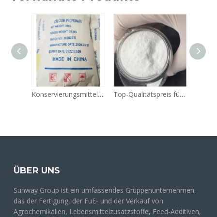
Konservierungsmittel Calciumpropionat-Pulver CAS 4075-81-4 Lebensmittelqualität für Barkery
Top-Qualitätspreis für Vitamin-C-Ascorbinsäure-VBC-Pulver BP / USP / EP / FCC-Massengroßverkauf CAS-Nr.: 50-81-7
Zitronensäure-Fabrik liefert wasserfreie Zitronensäure in Lebensmittelqualität CAS 77-92-9
ÜBER UNS
Sunway Group ist ein umfassendes Gruppenunternehmen,
das der Fertigung, der FuE- und der Verkauf von
Agrochemikalien, Lebensmittelzusatzstoffe, Feed-Additiven,