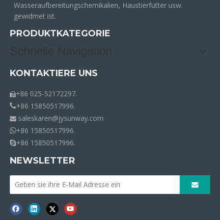
Wasseraufbereitungschemikalien, Haustierfutter usw.
gewidmet ist.
PRODUKTKATEGORIE
Schnelle Navigation
KONTAKTIERE UNS
+86 025-52172297.

+86 15850517996.

saleskaren@jysunway.com

+86 15850517996.

+86 15850517996.

NEWSLETTER