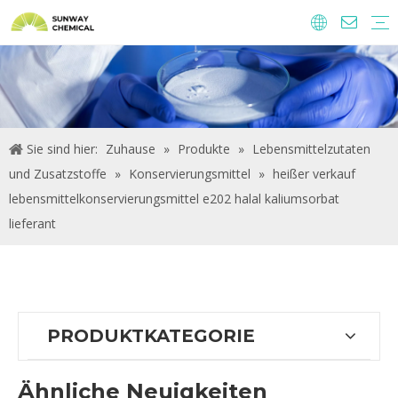
Agrochemie
Lebensmittelzutaten und Zusatzstoffe
Futtermittelzusatzstoffe
Wasseraufbereitungs-Chemikalien.
Sie sind hier:
Zuhause
»
Produkte
»
Lebensmittelzutaten
und Zusatzstoffe
»
Konservierungsmittel
»
heißer verkauf
lebensmittelkonservierungsmittel e202 halal kaliumsorbat
lieferant
PRODUKTKATEGORIE
Ähnliche Neuigkeiten