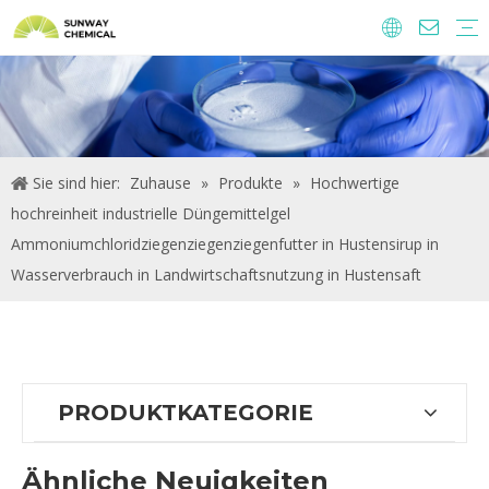
Agrochemie
Lebensmittelzutaten und Zusatzstoffe
Futtermittelzusatzstoffe
Wasseraufbereitungs-Chemikalien.
Sie sind hier:
Zuhause
»
Produkte
»
Hochwertige
hochreinheit industrielle Düngemittelgel
Ammoniumchloridziegenziegenziegenfutter in Hustensirup in
Wasserverbrauch in Landwirtschaftsnutzung in Hustensaft
PRODUKTKATEGORIE
Ähnliche Neuigkeiten